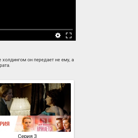
е холдингом он передает не ему, а
рата.
Серия 3