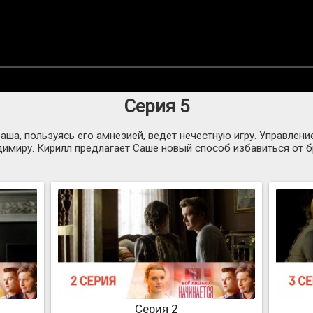
Серия 5
аша, пользуясь его амнезией, ведет нечестную игру. Управлени
имиру. Кирилл предлагает Саше новый способ избавиться от б
Серия 2