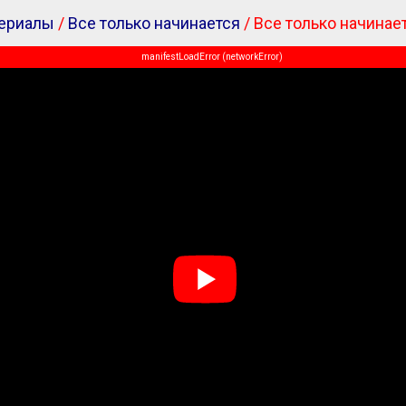
ериалы
/
Все только начинается
/ Все только начинае
manifestLoadError (networkError)