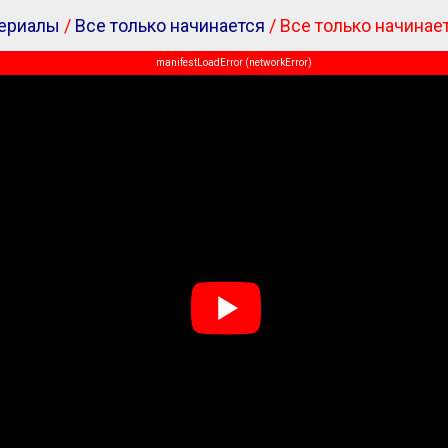
ериалы
/
Все только начинается
/ Все только начинае
manifestLoadError (networkError)