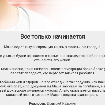
Все только начинается
Маша ведет тихую, скромную жизнь в маленьком городке.
е унылые будни врывается счастье: она знакомится с обаятел
становится его женой.
молниеносно, как и началось: после регистрации брака Алекс ул
новостях передают, что вертолет Алексея разбился...
любимый жив и здоров, но все отнюдь не так радужно, как каж
огиб его брат, и по документам Маша замужем за погибшим, а в
ервый шок вскоре сменяется ужасом: Алекс оказывается насто
коварный план, в котором Маше отведена главная роль.
Режиссер:
Дмитрий Кузьмин