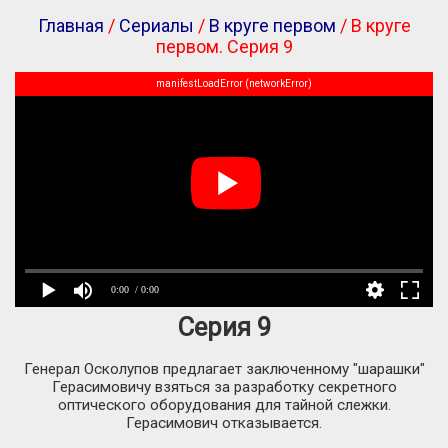
Главная
/
Сериалы
/
В круге первом
/ В круге
первом. Серия 9
manifestLoadError (networkError)
0:00
/ 0:00
Серия 9
Генерал Осколупов предлагает заключенному "шарашки"
Герасимовичу взяться за разработку секретного
оптического оборудования для тайной слежки.
Герасимович отказывается.