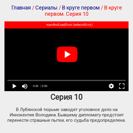
Главная
/
Сериалы
/
В круге первом
/ В круге
первом. Серия 10
manifestLoadError (networkError)
0:00
/ 0:00
Серия 10
В Лубянской тюрьме заводят уголовное дело на
Иннокентия Володина. Бывшему дипломату предстоит
перенести страшные пытки, его судьба предопределена.