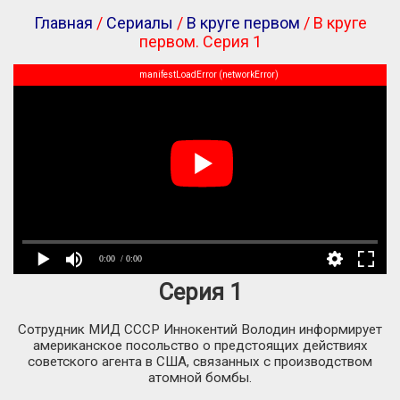
Главная
/
Сериалы
/
В круге первом
/ В круге
первом. Серия 1
manifestLoadError (networkError)
0:00
/ 0:00
Серия 1
Сотрудник МИД СССР Иннокентий Володин информирует
американское посольство о предстоящих действиях
советского агента в США, связанных с производством
атомной бомбы.