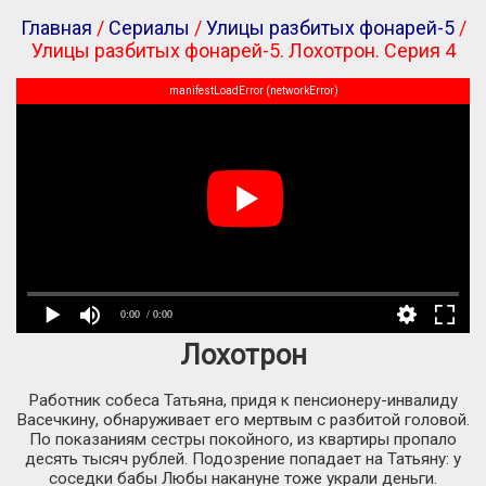
Главная
/
Сериалы
/
Улицы разбитых фонарей-5
/
Улицы разбитых фонарей-5. Лохотрон. Серия 4
manifestLoadError (networkError)
0:00
/ 0:00
Лохотрон
Работник собеса Татьяна, придя к пенсионеру-инвалиду
Васечкину, обнаруживает его мертвым с разбитой головой.
По показаниям сестры покойного, из квартиры пропало
десять тысяч рублей. Подозрение попадает на Татьяну: у
соседки бабы Любы накануне тоже украли деньги.