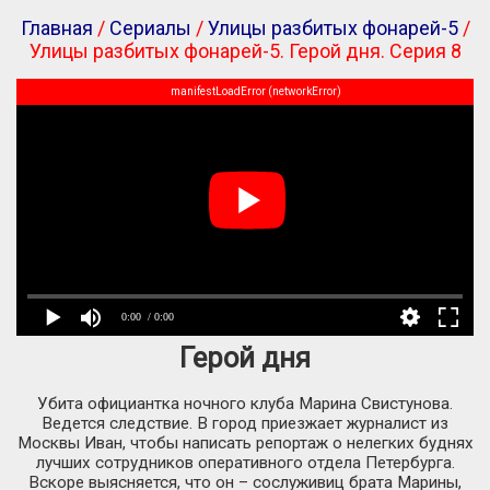
Главная
/
Сериалы
/
Улицы разбитых фонарей-5
/
Улицы разбитых фонарей-5. Герой дня. Серия 8
manifestLoadError (networkError)
0:00
/ 0:00
Герой дня
Убита официантка ночного клуба Марина Свистунова.
Ведется следствие. В город приезжает журналист из
Москвы Иван, чтобы написать репортаж о нелегких буднях
лучших сотрудников оперативного отдела Петербурга.
Вскоре выясняется, что он – сослуживиц брата Марины,