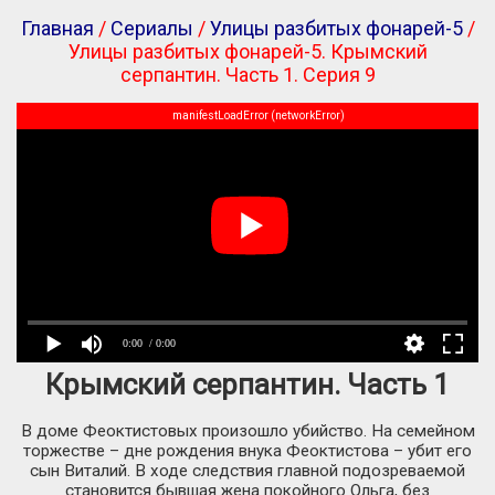
Главная
/
Сериалы
/
Улицы разбитых фонарей-5
/
Улицы разбитых фонарей-5. Крымский
серпантин. Часть 1. Серия 9
manifestLoadError (networkError)
0:00
/ 0:00
Крымский серпантин. Часть 1
В доме Феоктистовых произошло убийство. На семейном
торжестве – дне рождения внука Феоктистова – убит его
сын Виталий. В ходе следствия главной подозреваемой
становится бывшая жена покойного Ольга, без