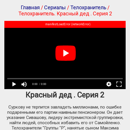
Главная
/
Сериалы
/
Телохранитель
/
Телохранитель. Красный дед . Серия 2
manifestLoadError (networkError)
0:00
/ 0:00
Красный дед . Серия 2
Суркову не терпится завладеть миллионами, по ошибке
подаренными его партии наивным пенсионером. Он дает
указание Сивашову, лидеру экстремистской группировки,
найти людей, способных избавить его от Самойленко.
Телохранители "Группы "Р", нанятые сыном Максима