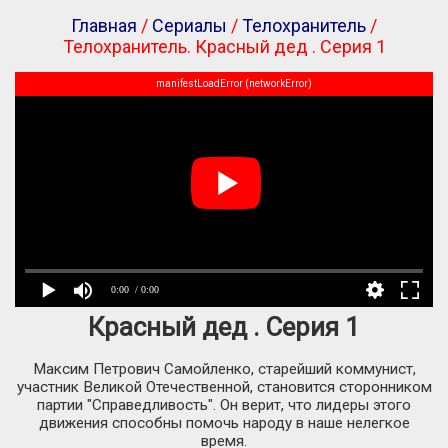
Главная
/
Сериалы
/
Телохранитель
/
Телохранитель. Красный дед . Серия 1
manifestLoadError (networkError)
0:00
/ 0:00
Красный дед . Серия 1
Максим Петрович Самойленко, старейший коммунист,
участник Великой Отечественной, становится сторонником
партии "Справедливость". Он верит, что лидеры этого
движения способны помочь народу в наше нелегкое
время.