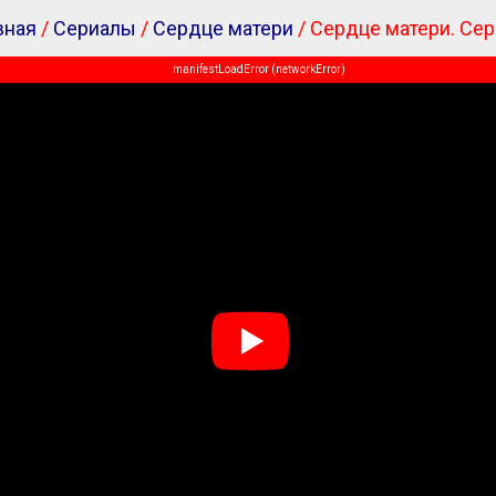
вная
/
Сериалы
/
Сердце матери
/ Сердце матери. Сер
manifestLoadError (networkError)