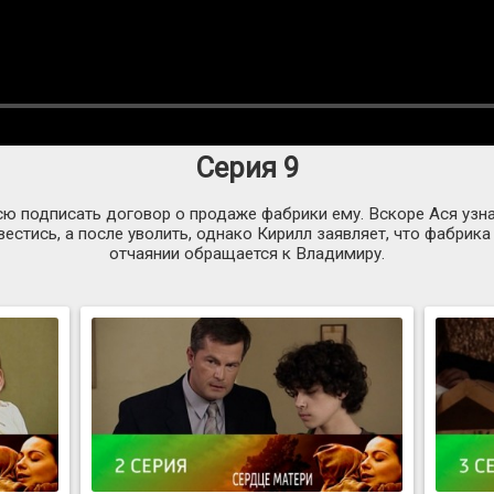
Серия 9
ю подписать договор о продаже фабрики ему. Вскоре Ася узнаё
вестись, а после уволить, однако Кирилл заявляет, что фабрика
отчаянии обращается к Владимиру.