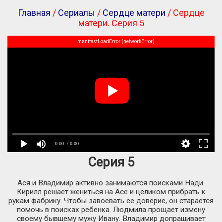
Главная
/
Сериалы
/
Сердце матери
/ Сердце
матери. Серия 5
manifestLoadError (networkError)
0:00
/ 0:00
Серия 5
Ася и Владимир активно занимаются поисками Нади.
Кирилл решает жениться на Асе и целиком прибрать к
рукам фабрику. Чтобы завоевать ее доверие, он старается
помочь в поисках ребенка. Людмила прощает измену
своему бывшему мужу Ивану. Владимир допрашивает