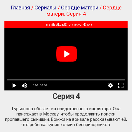
Главная
/
Сериалы
/
Сердце матери
/ Сердце
матери. Серия 4
manifestLoadError (networkError)
0:00
/ 0:00
Серия 4
Гурьянова сбегает из следственного изолятора. Она
приезжает в Москву, чтобы продолжить поиски
пропавшего сынишки. Бомжи на вокзале рассказывают ей,
что ребенка купил хозяин беспризорников.