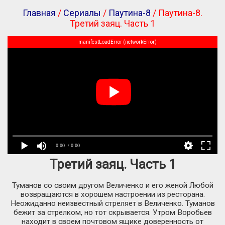
Главная
/
Сериалы
/
Паутина-8
/ Паутина-8.
Третий заяц. Часть 1
manifestLoadError (networkError)
0:00
/ 0:00
Третий заяц. Часть 1
Туманов со своим другом Величенко и его женой Любой
возвращаются в хорошем настроении из ресторана.
Неожиданно неизвестный стреляет в Величенко. Туманов
бежит за стрелком, но тот скрывается. Утром Воробьев
находит в своем почтовом ящике доверенность от