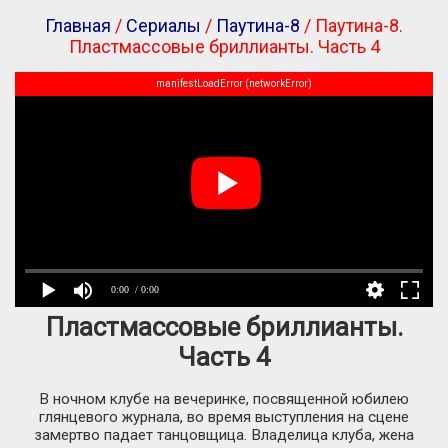
Главная
/
Сериалы
/
Паутина-8
/ Паутина-8.
Пластмассовые бриллианты. Часть 4
manifestLoadError (networkError)
0:00
/ 0:00
Пластмассовые бриллианты.
Часть 4
В ночном клубе на вечеринке, посвященной юбилею
глянцевого журнала, во время выступления на сцене
замертво падает танцовщица. Владелица клуба, жена