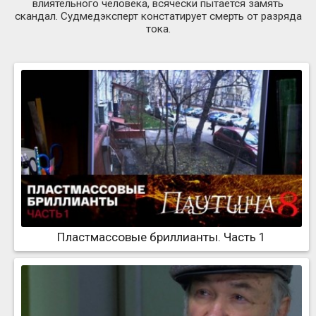
влиятельного человека, всячески пытается замять
скандал. Судмедэксперт констатирует смерть от разряда
тока.
Пластмассовые бриллианты. Часть 1