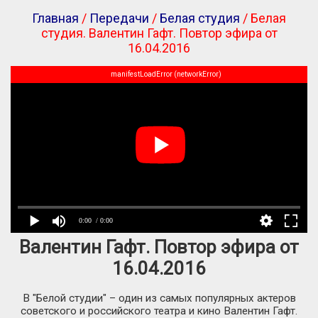
Главная
/
Передачи
/
Белая студия
/ Белая
студия. Валентин Гафт. Повтор эфира от
16.04.2016
manifestLoadError (networkError)
0:00
/ 0:00
Валентин Гафт. Повтор эфира от
16.04.2016
В "Белой студии" – один из самых популярных актеров
советского и российского театра и кино Валентин Гафт.