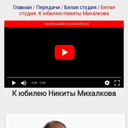
Главная
/
Передачи
/
Белая студия
/ Белая
студия. К юбилею Никиты Михалкова
manifestLoadError (networkError)
0:00
/ 0:00
К юбилею Никиты Михалкова