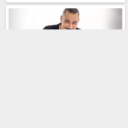
Жора Крыжовников