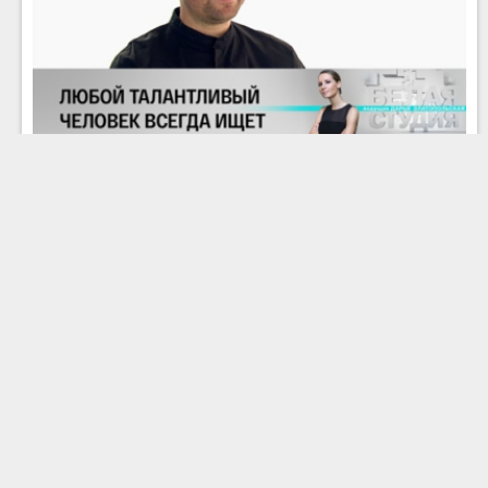
Дмитрий Куличков
Николай Цискаридзе