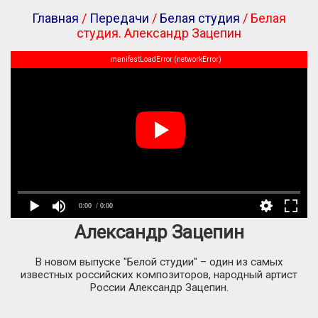
Главная
/
Передачи
/
Белая студия
/ Белая
студия. Александр Зацепин
manifestLoadError (networkError)
0:00
/ 0:00
Александр Зацепин
В новом выпуске "Белой студии" – один из самых
известных российских композиторов, народный артист
России Александр Зацепин.