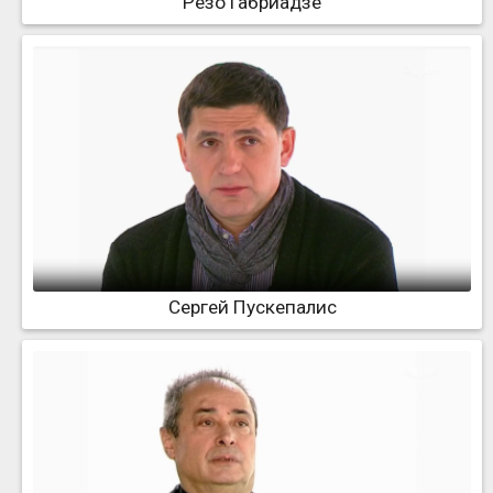
Резо Габриадзе
Сергей Пускепалис