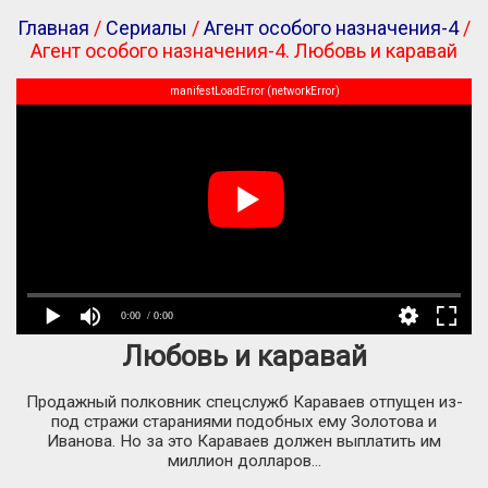
Главная
/
Сериалы
/
Агент особого назначения-4
/
Агент особого назначения-4. Любовь и каравай
manifestLoadError (networkError)
0:00
/ 0:00
Любовь и каравай
Продажный полковник спецслужб Караваев отпущен из-
под стражи стараниями подобных ему Золотова и
Иванова. Но за это Караваев должен выплатить им
миллион долларов...