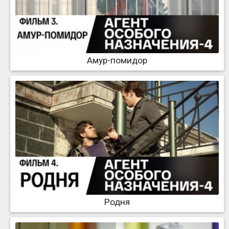
Амур-помидор
Родня