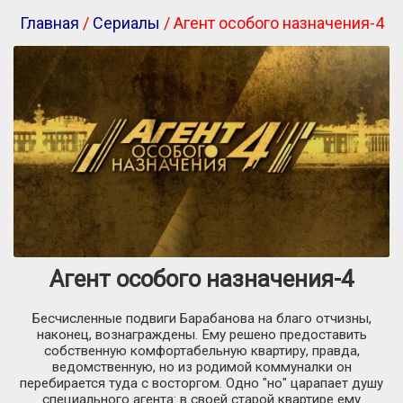
Главная
/
Сериалы
/ Агент особого назначения-4
Агент особого назначения-4
Бесчисленные подвиги Барабанова на благо отчизны,
наконец, вознаграждены. Ему решено предоставить
собственную комфортабельную квартиру, правда,
ведомственную, но из родимой коммуналки он
перебирается туда с восторгом. Одно "но" царапает душу
специального агента: в своей старой квартире ему