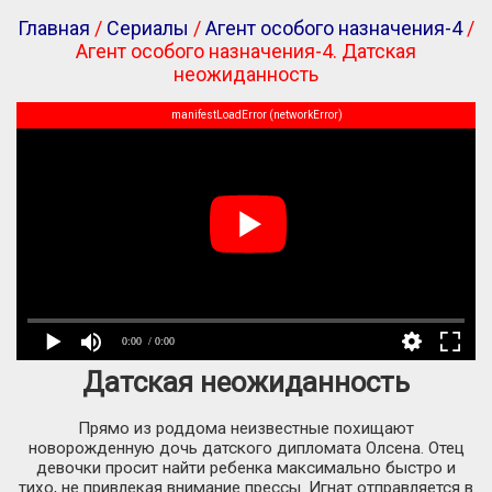
Главная
/
Сериалы
/
Агент особого назначения-4
/
Агент особого назначения-4. Датская
неожиданность
manifestLoadError (networkError)
0:00
/ 0:00
Датская неожиданность
Прямо из роддома неизвестные похищают
новорожденную дочь датского дипломата Олсена. Отец
девочки просит найти ребенка максимально быстро и
тихо, не привлекая внимание прессы. Игнат отправляется в