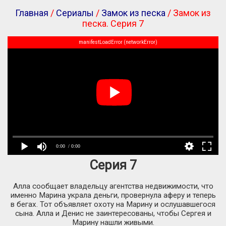
Главная
/
Сериалы
/
Замок из песка
/ Замок из
песка. Серия 7
manifestLoadError (networkError)
0:00
/ 0:00
Серия 7
Алла сообщает владельцу агентства недвижимости, что
именно Марина украла деньги, провернула аферу и теперь
в бегах. Тот объявляет охоту на Марину и ослушавшегося
сына. Алла и Денис не заинтересованы, чтобы Сергея и
Марину нашли живыми.