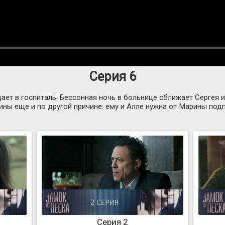
Серия 6
т в госпиталь. Бессонная ночь в больнице сближает Сергея и
ны еще и по другой причине: ему и Алле нужна от Марины подп
Серия 2