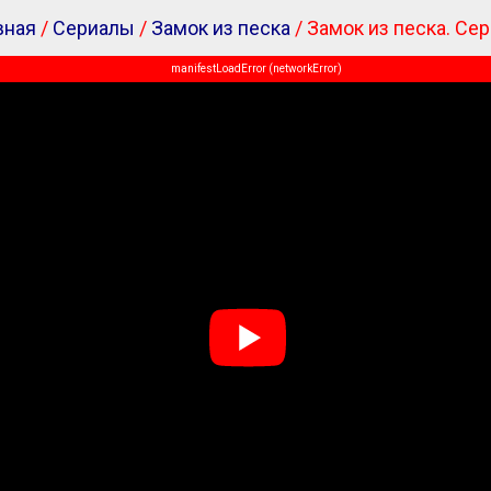
вная
/
Сериалы
/
Замок из песка
/ Замок из песка. Сер
manifestLoadError (networkError)