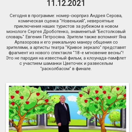
11.12.2021
Сегодня в программе: номер-сюрприз Андрея Серова,
комическая сценка "Новенький", невероятные
приключения наших туристов за рубежом в новом
монологе Сергея Дроботенко, знаменитый "Бестолковый
словарь" Евгения Петросяна. Зрители также вспомнят Яна
Арлазорова и его уникальную манеру общения со
зрителями, а артисты театра "Кривое зеркало" представят
фрагмент из нового спектакля "18-е мгновение весны"!
Это не пародия на известный фильм, а клоунада-памфлет
с участием шаманки Цветочек и развеселым
"расколбасом" в финале.