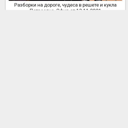
Разборки на дороге, чудеса в решете и кукла
Петросяна. Эфир от 13.11.2021
Петросян на Северном полюсе, в джунглях и на
эстраде 70-х годов. Эфир от 06.11.2021