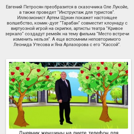
Евгений Петросян преобразится в сказочника Оле Лукойе,
а также проведет "Инструктаж для туристов".
Иллюзионист Артем Щукин покажет настоящее
волшебство, комик-дуэт "Тарабан" совместит клоунаду с
виртуозной игрой на скрипке, артисты театра "Кривое
зеркало" создадут ремейк на тему фильма "Место встречи
изменить нельзя". А еще вспомним неповторимого
Леонида Утесова и Яна Арлазорова с его "Кассой".
Дневник женщины на диете, телефон для