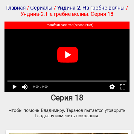
Главная
/
Сериалы
/
Ундина-2. На гребне волны
/
Ундина-2. На гребне волны. Серия 18
manifestLoadError (networkError)
0:00
/ 0:00
Серия 18
Чтобы помочь Владимиру, Таранов пытается уговорить
Гладьеву изменить показания.