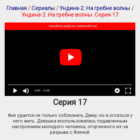
Главная
/
Сериалы
/
Ундина-2. На гребне волны
/
Ундина-2. На гребне волны. Серия 17
manifestLoadError (networkError)
0:00
/ 0:00
Серия 17
Ане удается не только соблазнить Диму, но и остаться у
него жить. Девушка воспользовалась подавленным
настроением молодого человека, огорченного из-за
разрыва с Аленой.