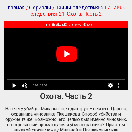
Главная
/
Сериалы
/
Тайны следствия-21
/ Тайны
следствия-21. Охота. Часть 2
manifestLoadError (networkError)
0:00
/ 0:00
Охота. Часть 2
На счету убийцы Миланы еще один труп – некоего Царева,
охранника чиновника Плешакова. Способ убийства и
оружие те же. Возможно, его целью был именно чиновник,
но стрелявший промахнулся и убил охранника? При этом
никакой связи между Миланой и Плешаковым или