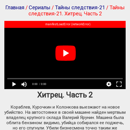
Главная
/
Сериалы
/
Тайны следствия-21
/ Тайны
следствия-21. Хитрец. Часть 2
manifestLoadError (networkError)
0:00
/ 0:00
Хитрец. Часть 2
Кораблев, Курочкин и Колонкова выезжают на новое
убийство. На автостоянке в своей машине найден мертвым
владелец крупного склада Валерий Ярунин. Машина была
облита бензином: видимо, убийца собирался ее поджечь,
но его спугнули. Убили бизнесмена точно таким же