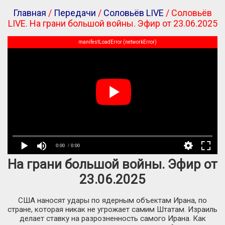
Главная
/
Передачи
/
Соловьёв LIVE
/ Соловьёв
LIVE. На грани большой войны. Эфир от 23.06.2025
manifestLoadError (networkError)
0:00
/ 0:00
На грани большой войны. Эфир от
23.06.2025
США наносят удары по ядерным объектам Ирана, по
стране, которая никак не угрожает самим Штатам. Израиль
делает ставку на разрозненность самого Ирана. Как