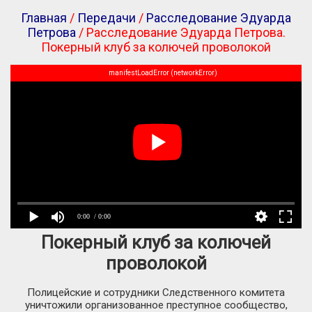
Главная
/
Передачи
/
Расследование Эдуарда
Петрова
/ Расследование Эдуарда Петрова.
Покерный клуб за колючей проволокой
manifestLoadError (networkError)
0:00
/ 0:00
Покерный клуб за колючей
проволокой
Полицейские и сотрудники Следственного комитета
уничтожили организованное преступное сообщество,