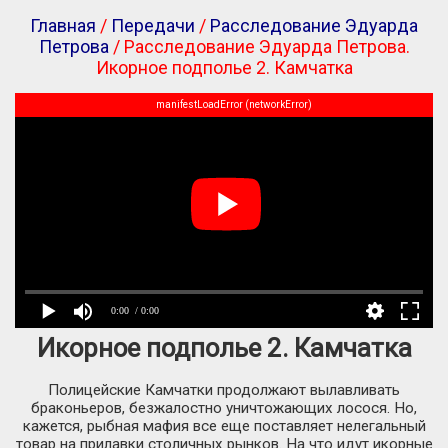
Главная
/
Передачи
/
Расследование Эдуарда
Петрова
/ Расследование Эдуарда Петрова.
Икорное подполье 2. Камчатка
manifestLoadError (networkError)
0:00
/ 0:00
Икорное подполье 2. Камчатка
Полицейские Камчатки продолжают вылавливать
браконьеров, безжалостно уничтожающих лосося. Но,
кажется, рыбная мафия все еще поставляет нелегальный
товар на прилавки столичных рынков. На что идут икорные