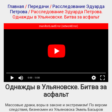
Главная
/
Передачи
/
Расследование Эдуарда
Петрова
/ Расследование Эдуарда Петрова.
Однажды в Ульяновске. Битва за асфальт
manifestLoadError (networkError)
0:00
/ 0:00
Однажды в Ульяновске. Битва за
асфальт
Массовые драки, воры в законе и экстремизм! По версии
следствия, бизнесмен из Ульяновска Эмиль Басыров