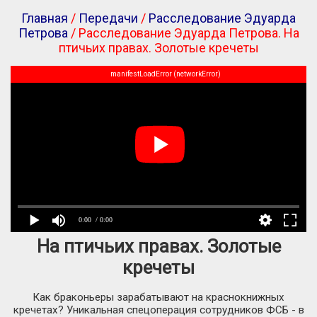
Главная
/
Передачи
/
Расследование Эдуарда
Петрова
/ Расследование Эдуарда Петрова. На
птичьих правах. Золотые кречеты
manifestLoadError (networkError)
0:00
/ 0:00
На птичьих правах. Золотые
кречеты
Как браконьеры зарабатывают на краснокнижных
кречетах? Уникальная спецоперация сотрудников ФСБ - в