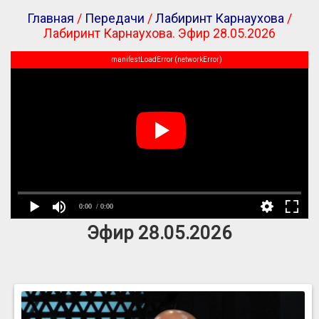
Главная
/
Передачи
/
Лабиринт Карнаухова
/
Лабиринт Карнаухова. Эфир 28.05.2026
manifestLoadError (networkError)
0:00
/ 0:00
Эфир 28.05.2026