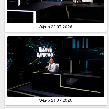
Эфир 22.07.2026
Эфир 21.07.2026