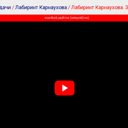
дачи
/
Лабиринт Карнаухова
/ Лабиринт Карнаухова. 
manifestLoadError (networkError)