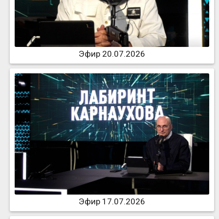
Эфир 20.07.2026
Эфир 17.07.2026