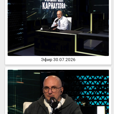
Эфир 30.07.2026