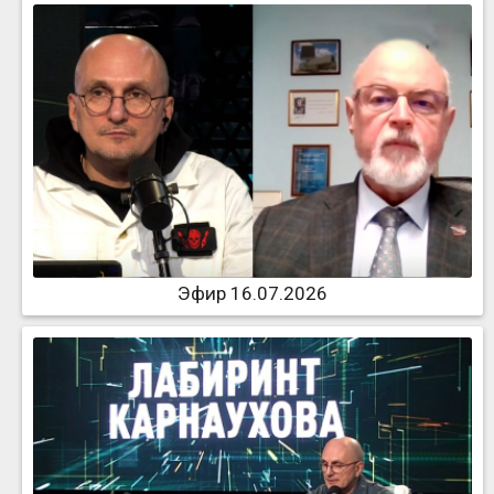
Эфир 16.07.2026