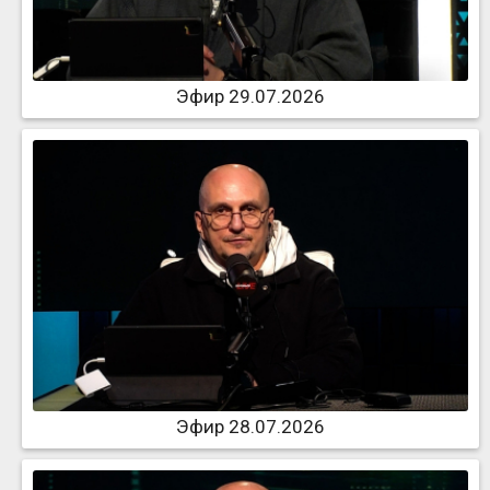
Эфир 29.07.2026
Эфир 28.07.2026