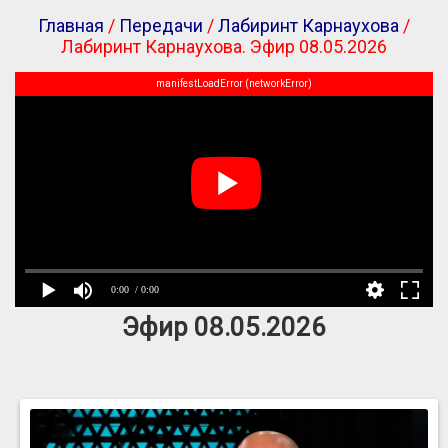
Главная
/
Передачи
/
Лабиринт Карнаухова
/
Лабиринт Карнаухова. Эфир 08.05.2026
manifestLoadError (networkError)
0:00
/ 0:00
Эфир 08.05.2026