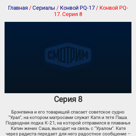
Главная
/
Сериалы
/
Конвой PQ-17
/ Конвой PQ-
17. Серия 8
Серия 8
Брэнгвина и его товарищей спасает советское судно
"Урал", на котором матросами служат Катя и тетя Паша.
Подводная лодка К-21, на которой отправился в плаванье
Катин жених Саша, выходит на связь с "Уралом". Катя
через радиста передает для него радостное сообщение –