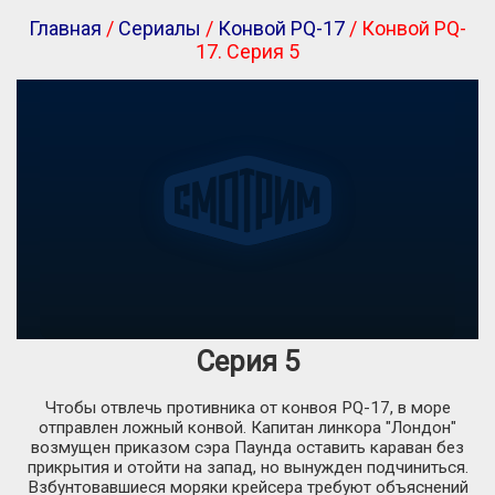
Главная
/
Сериалы
/
Конвой PQ-17
/ Конвой PQ-
17. Серия 5
Серия 5
Чтобы отвлечь противника от конвоя PQ-17, в море
отправлен ложный конвой. Капитан линкора "Лондон"
возмущен приказом сэра Паунда оставить караван без
прикрытия и отойти на запад, но вынужден подчиниться.
Взбунтовавшиеся моряки крейсера требуют объяснений