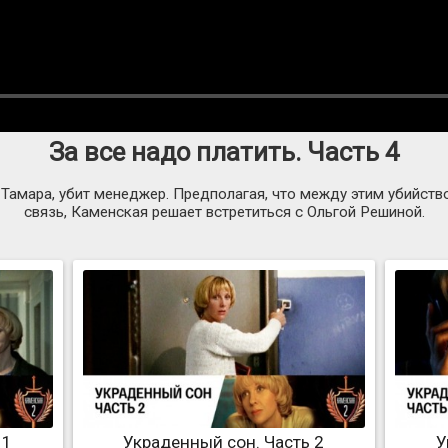
За все надо платить. Часть 4
ла Тамара, убит менеджер. Предполагая, что между этим убийст
связь, Каменская решает встретиться с Ольгой Решиной.
 1
Украденный сон. Часть 2
У