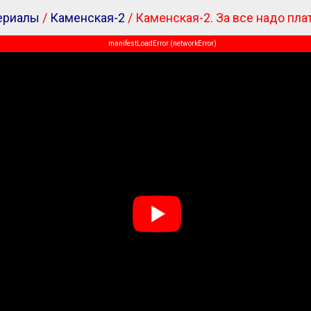
ериалы
/
Каменская-2
/ Каменская-2. За все надо плат
manifestLoadError (networkError)