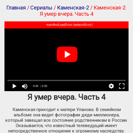
Главная
/
Сериалы
/
Каменская-2
/ Каменская-2.
Я умер вчера. Часть 4
manifestLoadError (networkError)
0:00
/ 0:00
Я умер вчера. Часть 4
Каменская приходит к матери Уланова. В семейном
альбоме она видит фотографии дяди-миллионера,
который завещал все состояние родственникам в России.
Оказывается, что известный телеведущий имеет
непосредственное отношение к огромному наследству.