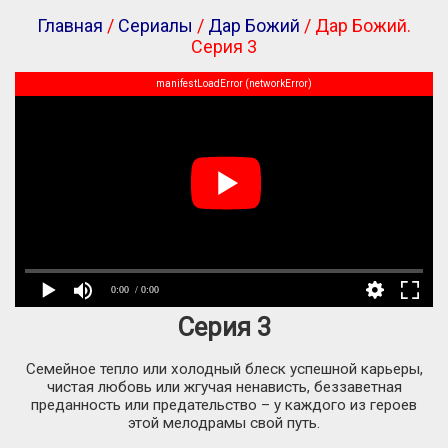
Главная
/
Сериалы
/
Дар Божий
/ Дар Божий.
Серия 3
manifestLoadError (networkError)
0:00
/ 0:00
Серия 3
Семейное тепло или холодный блеск успешной карьеры,
чистая любовь или жгучая ненависть, беззаветная
преданность или предательство – у каждого из героев
этой мелодрамы свой путь.