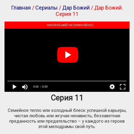
Главная
/
Сериалы
/
Дар Божий
/ Дар Божий.
Серия 11
manifestLoadError (networkError)
0:00
/ 0:00
Серия 11
Семейное тепло или холодный блеск успешной карьеры,
чистая любовь или жгучая ненависть, беззаветная
преданность или предательство – у каждого из героев
этой мелодрамы свой путь.