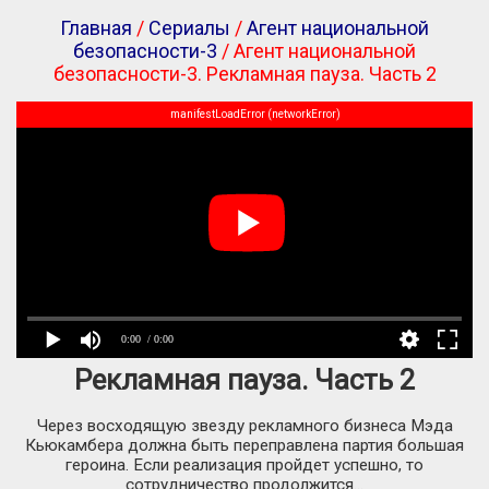
Главная
/
Сериалы
/
Агент национальной
безопасности-3
/ Агент национальной
безопасности-3. Рекламная пауза. Часть 2
manifestLoadError (networkError)
0:00
/ 0:00
Рекламная пауза. Часть 2
Через восходящую звезду рекламного бизнеса Мэда
Кьюкамбера должна быть переправлена партия большая
героина. Если реализация пройдет успешно, то
сотрудничество продолжится...