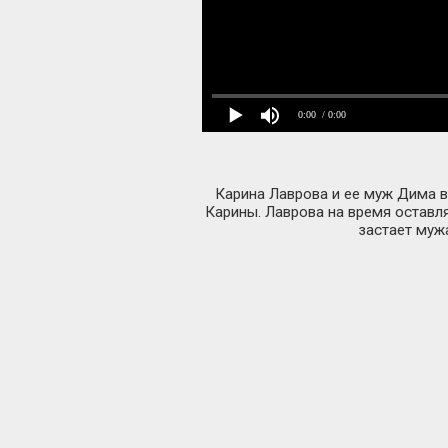
0:00
/ 0:00
Карина Лаврова и ее муж Дима в
Карины. Лаврова на время оставля
застает муж