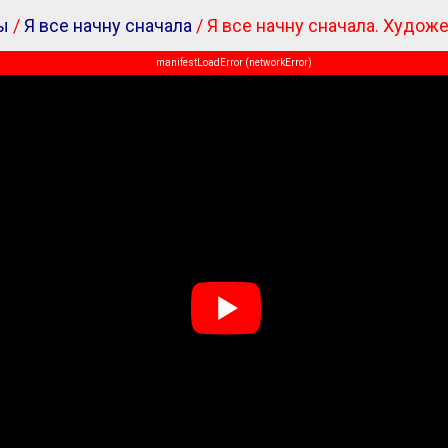
ы
/
Я все начну сначала
/ Я все начну сначала. Худо
manifestLoadError (networkError)