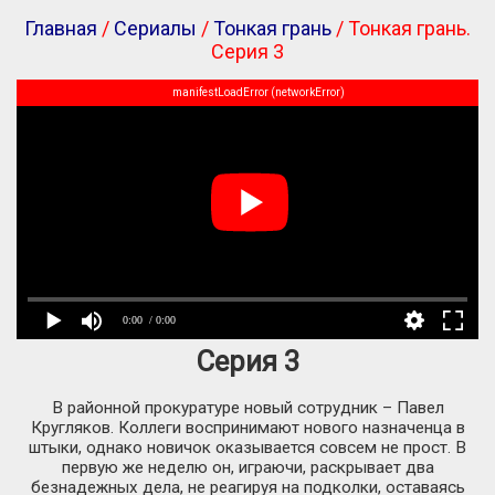
Главная
/
Сериалы
/
Тонкая грань
/ Тонкая грань.
Серия 3
manifestLoadError (networkError)
0:00
/ 0:00
Серия 3
В районной прокуратуре новый сотрудник – Павел
Кругляков. Коллеги воспринимают нового назначенца в
штыки, однако новичок оказывается совсем не прост. В
первую же неделю он, играючи, раскрывает два
безнадежных дела, не реагируя на подколки, оставаясь