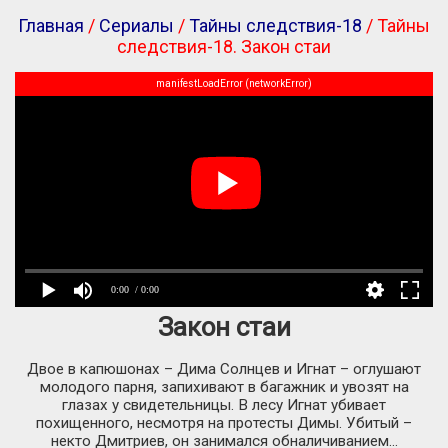
Главная
/
Сериалы
/
Тайны следствия-18
/ Тайны
следствия-18. Закон стаи
manifestLoadError (networkError)
0:00
/ 0:00
Закон стаи
Двое в капюшонах – Дима Солнцев и Игнат – оглушают
молодого парня, запихивают в багажник и увозят на
глазах у свидетельницы. В лесу Игнат убивает
похищенного, несмотря на протесты Димы. Убитый –
некто Дмитриев, он занимался обналичиванием...