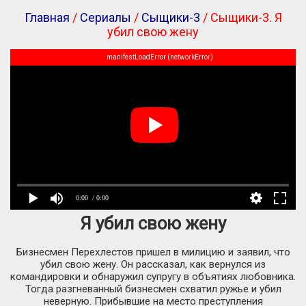
Главная
/
Сериалы
/
Сыщики-3
/ Сыщики-3. Я
убил свою жену
manifestLoadError (networkError)
0:00
/ 0:00
Я убил свою жену
Бизнесмен Перехлестов пришел в милицию и заявил, что
убил свою жену. Он рассказал, как вернулся из
командировки и обнаружил супругу в объятиях любовника.
Тогда разгневанный бизнесмен схватил ружье и убил
неверную. Прибывшие на место преступления