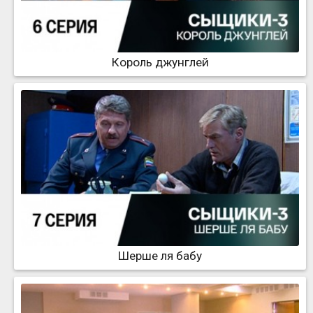
Король джунглей
Шерше ля бабу