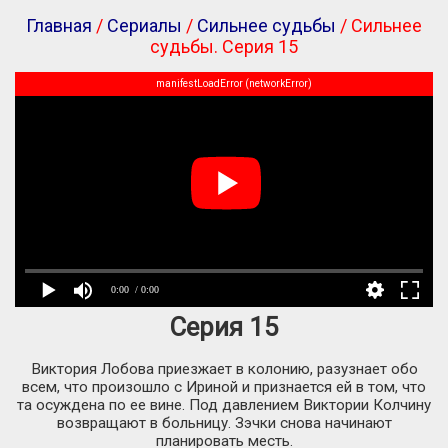
Главная
/
Сериалы
/
Сильнее судьбы
/ Сильнее
судьбы. Серия 15
manifestLoadError (networkError)
0:00
/ 0:00
Серия 15
Виктория Лобова приезжает в колонию, разузнает обо
всем, что произошло с Ириной и признается ей в том, что
та осуждена по ее вине. Под давлением Виктории Колчину
возвращают в больницу. Зэчки снова начинают
планировать месть.